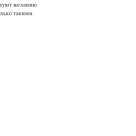
твуют желанию
олько такими