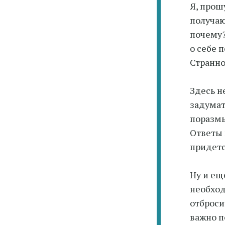
Я, прош
получаю
почему?
о себе 
Странно
Здесь н
задумат
поразмы
Ответы 
придетс
Ну и ещ
необход
отброси
важно п