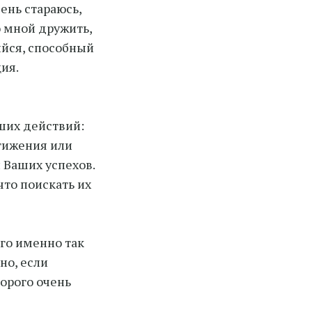
ень стараюсь,
о мной дружить,
ийся, способный
ия.
ших действий:
стижения или
 Ваших успехов.
что поискать их
го именно так
но, если
торого очень