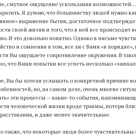
е, смутное ощущение ускользания возможностей…
ыразить. Я думаю, что большинству людей нужно ка
ивное» выражение бытия, достаточное подтвержд
сти своей жизни и того, что в ней все происходит 
но. И это довольно понятно. Однако в письме чувст
йство и сомнения в том, все ли с Вами «в порядке», 
сти Вы ощущаете сопротивление окружения. В тако
о, что Ваши попытки все успеть несколько «зашкал
е, Вы бы хотели услышать о конкретной причине в
собенностей, но, на самом деле, очень многие ситуа
ать» эти процессы — какие-то события, напоминающ
сти человеческой жизни вроде травмы, потери близ
 расставания, и даже менее значительные.
о также, что некоторые люди более чувствительны 