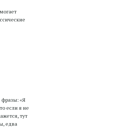
могает
иссические
 фразы: «Я
то если я не
ажется, тут
ы, едва