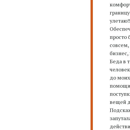
комфорт
границу
улетаю!!
Обеспеч
просто 
совсем, 
бизнес, 
Беда в 
человек
до моих
помощи,
поступк
вещей д
Подскаж
запутал
действи