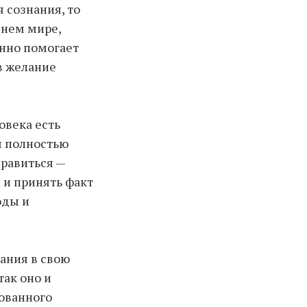
 сознания, то
шнем мире,
енно помогает
в желание
овека есть
я полностью
правиться —
 и принять факт
оды и
ания в свою
так оно и
рованного