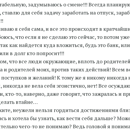
абельную, задумываюсь о смене!!! Всегда планирую
, ставлю для себя задачу заработать на отпуск, зара
!!
иваю я себя сама, и все это происходит в кратчайши
боюсь, что если я не сделаю это сейчас, то потом уж
так как найдется куда вложиться, будь это банк, или
или в долг кто попросит!!!
том, что все люди окружающие, вплоть до родителе
а и родителей моих, против таких действий! Всем в
 поступков и желаний! К тому же я никому никогда 
 никогда не вела себя эгоистично, нет! Все осужда
и, кто-то, наверно, даже говорит, что зажралась и п
елать втайне…
ите, неужели нельзя гордиться достижениями близ
ась и хотела бы узнать, как вести себя дальше? Може
тельно чего-то не понимаю? Ведь головой я понима