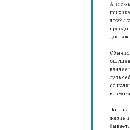
А поско
психика
чтобы о
преодол
достиже
Обычно 
ощущени
владеет
дать се
ее нали
возможн
Должна 
жизнь н
бывает.