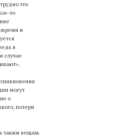
трудно это
кое-то
ение
вовремя и
вуется
ведь в
м случае
ивают».
озникновения
ции могут
ие о
кого, потери
к таким вещам.