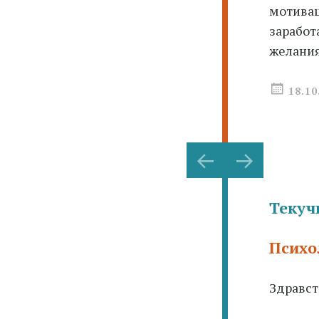
мотивац
заработ
желания
18.10
Навигац
←
→
по
записям
Текуч
Психо
Здравст