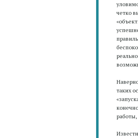
уловимо
четко в
«объект
успешно
правиль
беспоко
реально
возможн
Наверно
таких о
«запуск
конечно
работы,
Известн