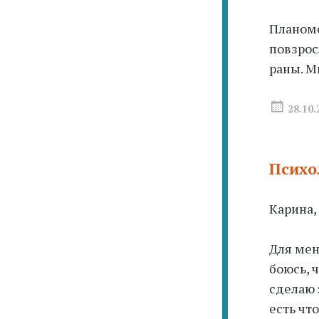
Планоме
повзрос
раны. М
28.10.
Психо
Карина,
Для мен
боюсь, ч
сделаю 
есть чт