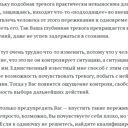
льку подобная тревога практически невыносима для
, защищаясь, находит что-то «подходящее» во вне
твлечь человека от этого переживания и одноврем
еть его. Так Ваша глубинная тревога превращается 
ний, даже не успев задержаться в сознании.
тут очень трудно что-то изменить, потому что у чел
е, что это не он контролирует ситуацию, а ситуаци
 им. Единственный известный мне способ с этим с
бе возможность почувствовать тревогу, побыть с ней
чия. Тогда у Вас появится ощущение контроля, своб
ость выбора дальнейших действий.
только предупредить Вас — впустить такие пережив
епросто, возможно, Вы почувствуете себя плохо, но 
 Если в одиночку не решитесь, найдите квалифици