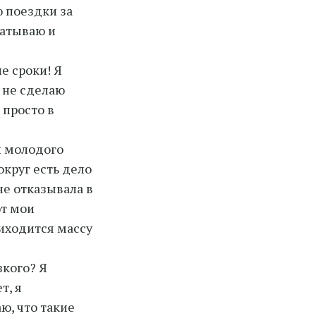
 поездки за
батываю и
е сроки! Я
е не сделаю
 просто в
й молодого
округ есть дело
не отказывала в
ют мои
риходится массу
кого? Я
т, я
ю, что такие