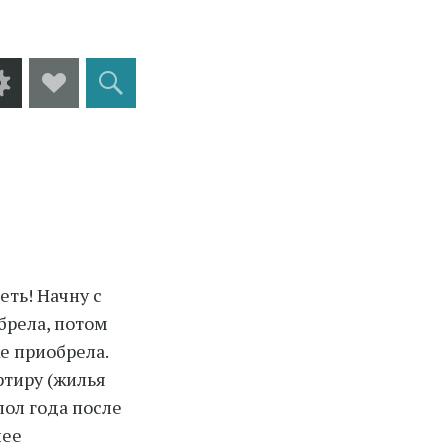
Виджеты
Social
Поиск
Links
еть! Начну с
брела, потом
е приобрела.
ртиру (жилья
пол года после
лее