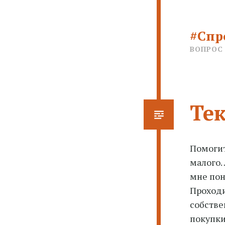
#Спр
ВОПРОС
Те
Помогит
малого…
мне пон
Проходи
собстве
покупки