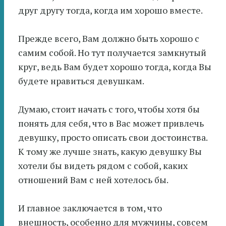
друг другу тогда, когда им хорошо вместе.
Прежде всего, Вам должно быть хорошо с
самим собой. Но тут получается замкнутый
круг, ведь Вам будет хорошо тогда, когда Вы
будете нравиться девушкам.
Думаю, стоит начать с того, чтобы хотя бы
понять для себя, что в Вас может привлечь
девушку, просто описать свои достоинства.
К тому же лучше знать, какую девушку Вы
хотели бы видеть рядом с собой, каких
отношений Вам с ней хотелось бы.
И главное заключается в том, что
внешность, особенно для мужчины, совсем