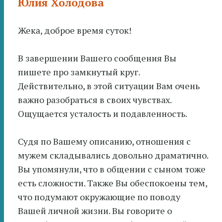
Юлия Холодова
Жека, доброе время суток!
В завершении Вашего сообщения Вы
пишете про замкнутый круг.
Действительно, в этой ситуации Вам очень
важно разобраться в своих чувствах.
Ощущается усталость и подавленность.
Судя по Вашему описанию, отношения с
мужем складывались довольно драматично.
Вы упомянули, что в общении с сыном тоже
есть сложности. Также Вы обеспокоены тем,
что подумают окружающие по поводу
Вашей личной жизни. Вы говорите о