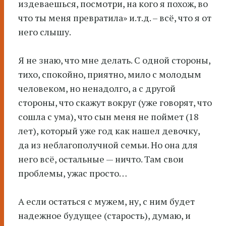
издеваешься, посмотри, на кого я похож, во
что ты меня превратила» и.т.д. – всё, что я от
него слышу.
Я не знаю, что мне делать. С одной стороны,
тихо, спокойно, приятно, мило с молодым
человеком, но ненадолго, а с другой
стороны, что скажут вокруг (уже говорят, что
сошла с ума), что сын меня не поймет (18
лет), который уже год как нашел девочку,
да из неблагополучной семьи. Но она для
него всё, остальные — ничто. Там свои
проблемы, ужас просто…
А если остаться с мужем, ну, с ним будет
надежное будущее (старость), думаю, и