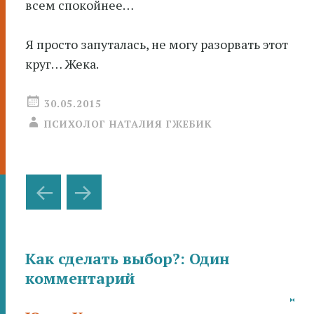
всем спокойнее…
Я просто запуталась, не могу разорвать этот
круг… Жека.
30.05.2015
ПСИХОЛОГ НАТАЛИЯ ГЖЕБИК
Навигация
←
→
по
записям
Как сделать выбор?
: Один
комментарий