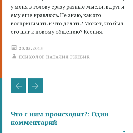
у меня в голову сразу разные мысли, вдруг я
ему еще нравлюсь. Не знаю, как это
воспринимать и что делать? Может, это был
его шаг к новому общению? Ксения.
20.05.2015
ПСИХОЛОГ НАТАЛИЯ ГЖЕБИК
Навигация
←
→
по
записям
Что с ним происходит?
: Один
комментарий