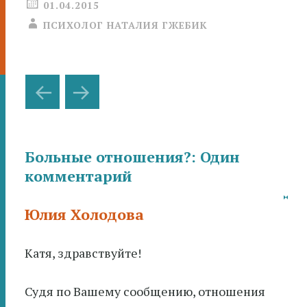
01.04.2015
ПСИХОЛОГ НАТАЛИЯ ГЖЕБИК
Навигация
←
→
по
записям
Больные отношения?
: Один
комментарий
Юлия Холодова
Катя, здравствуйте!
Судя по Вашему сообщению, отношения