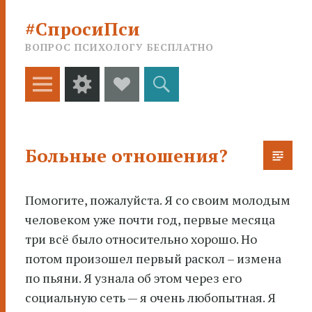
#СпросиПси
ВОПРОС ПСИХОЛОГУ БЕСПЛАТНО
Меню
Виджеты
Social
Поиск
Links
Больные отношения?
Помогите, пожалуйста. Я со своим молодым
человеком уже почти год, первые месяца
три всё было относительно хорошо. Но
потом
произошел первый раскол – измена
по пьяни. Я узнала об этом через его
социальную сеть — я очень любопытная. Я