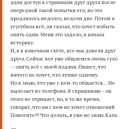
дали доступ к страницам друг друга после
очередной такой попытки его, но это
продлилось недолго, недели две. Потом я
усугубила всё, он сказал, что хочет побыть
опять один. Меня это задело, я начала
истерику.
И, в к конечном счёте, все мы довели друг
друга. Сейчас вот уже общаемся очень сухо
— опять всё с моей подачи. Пишет, что
ничего не хочет, что лучше одному.
Но я знаю, что уже с кем-то общается… Не
вылезает из телефона. Я спрашиваю – он
этого не отрицает, но, в то же время,
говорит, что ни с кем не хочет отношений
Помогите!!! Что делать, я уже не знаю. Катя.