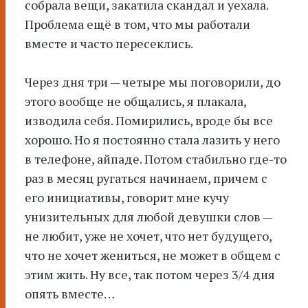
собрала вещи, закатила скандал и уехала.
Проблема ещё в том, что мы работали
вместе и часто пересеклись.
Через дня три — четыре мы поговорили, до
этого вообще не общались, я плакала,
изводила себя. Помирились, вроде бы все
хорошо. Но я постоянно стала лазить у него
в телефоне, айпаде. Потом стабильно где-то
раз в месяц ругаться начинаем, причем с
его инициативы, говорит мне кучу
унизительных для любой девушки слов —
не любит, уже не хочет, что нет будущего,
что не хочет жениться, не может в общем с
этим жить. Ну все, так потом через 3/4 дня
опять вместе…