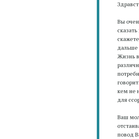
Здравст
Вы очен
сказать
скажете 
дальше с
Жизнь в
различн
потребн
говорит
кем не 
для ссо
Ваш мол
отстаива
повод В