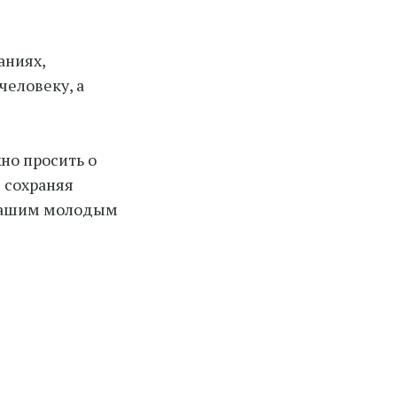
аниях,
человеку, а
но просить о
м сохраняя
с Вашим молодым