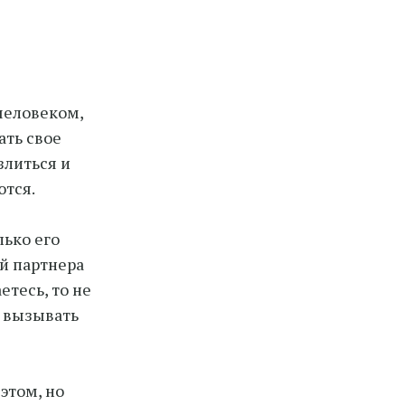
человеком,
ать свое
злиться и
ются.
лько его
ой партнера
етесь, то не
т вызывать
 этом, но