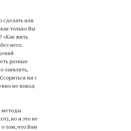
о сделать или
 как только Вы
т? «Как жить
без него.
дений
меть разные
о заявлять,
Ссориться ни с
шенно не повод
е методы
т), но и это не
 о том, что Вам