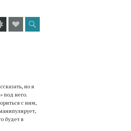
Виджеты
Social
Поиск
Links
сказать, но я
» под него.
сориться с ним,
 манипулирует,
то будет в