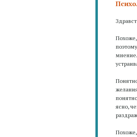
Психо
Здравст
Похоже,
поэтому
мнение.
устраив
Понятно
желания
понятно
ясно, ч
раздраж
Похоже,