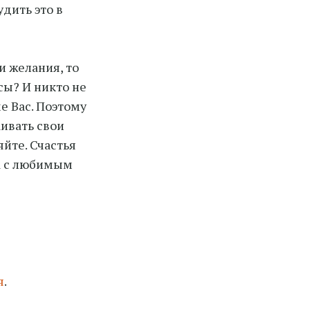
удить это в
и желания, то
сы? И никто не
е Вас. Поэтому
аивать свои
йте. Счастья
ка с любимым
я
.