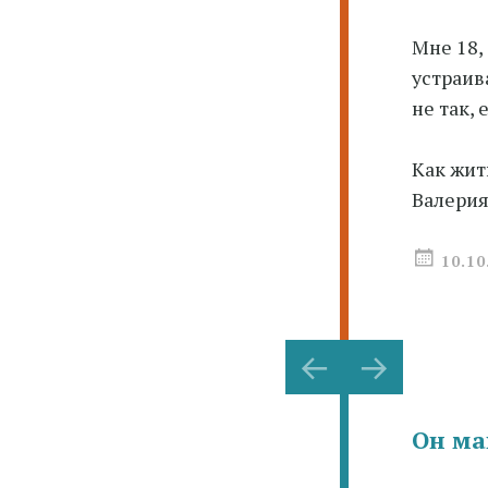
Мне 18,
устраив
не так, 
Как жит
Валерия
10.10
Навигац
←
→
по
записям
Он ма