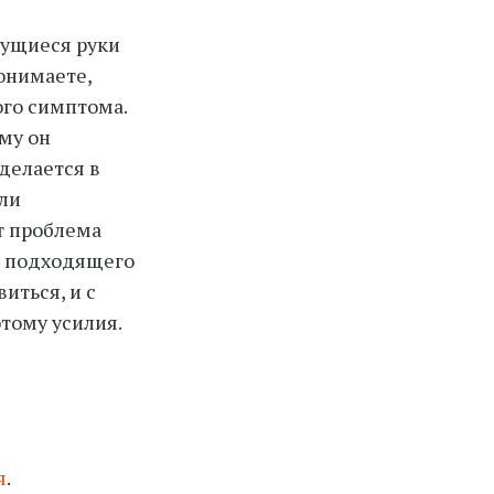
сущиеся руки
понимаете,
го симптома.
му он
 делается в
шли
т проблема
е подходящего
иться, и с
тому усилия.
я
.