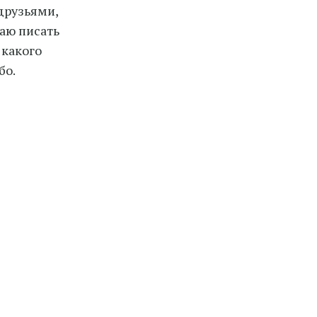
 друзьями,
аю писать
 какого
бо.