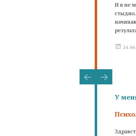
И я не 
стыдно.
начинаю
результа
24.06
Навигац
←
→
по
записям
У мен
Психо
Здравст