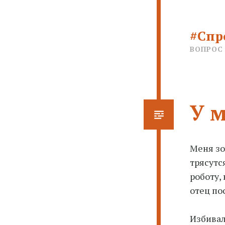
#Спр
ВОПРОС
У м
Меня зо
трясутс
роботу,
отец по
Избивал