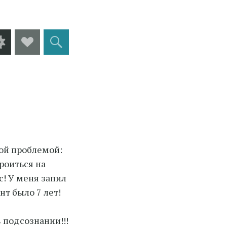
Виджеты
Social
Поиск
Links
кой проблемой:
роиться на
с! У меня запил
нт было 7 лет!
 подсознании!!!