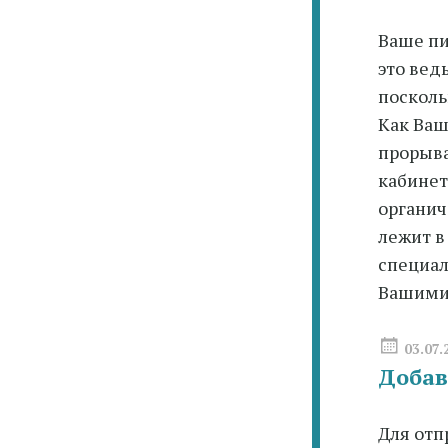
Ваше пи
это вед
посколь
Как Ваш
прорыва
кабинет
органич
лежит в
специал
Вашими 
03.07.
Добав
Для отп