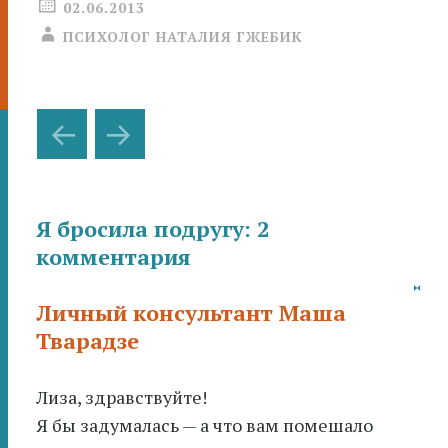
02.06.2013
ПСИХОЛОГ НАТАЛИЯ ГЖЕБИК
Навигация
←
→
по
записям
Я бросила подругу
: 2
комментария
Личный консультант Маша
Тварадзе
Лиза, здравствуйте!
Я бы задумалась — а что вам помешало